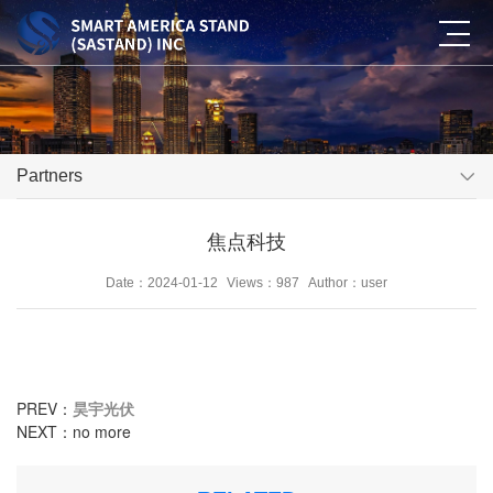
Partners
焦点科技
Date：2024-01-12
Views：987
Author：user
PREV：
昊宇光伏
NEXT：no more